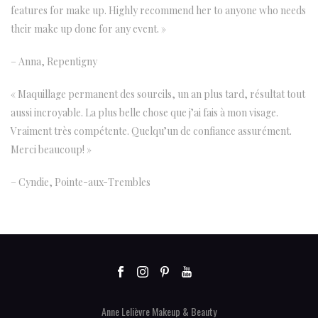
features for make up. Highly recommend her to anyone who needs
their make up done for any event. »
– Anna, Repentigny
« Maquillage permanent des sourcils, un an plus tard, résultat tout
aussi incroyable. La plus belle chose que j’ai fais à mon visage.
Vraiment très compétente. Quelqu’un de confiance assurément.
Merci beaucoup! »
– Cyndie, Pointe-aux-Trembles
Anne Lelièvre Makeup & Beauty